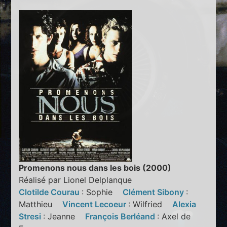
Promenons nous dans les bois (2000)
Réalisé par Lionel Delplanque
Clotilde Courau
: Sophie
Clément Sibony
:
Matthieu
Vincent Lecoeur
: Wilfried
Alexia
Stresi
: Jeanne
François Berléand
: Axel de