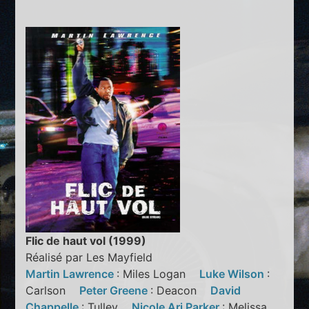
Flic de haut vol (1999)
Réalisé par Les Mayfield
Martin Lawrence
: Miles Logan
Luke Wilson
:
Carlson
Peter Greene
: Deacon
David
Chappelle
: Tulley
Nicole Ari Parker
: Melissa