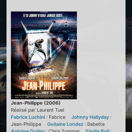
Jean-Philippe (2006)
Réalisé par Laurent Tuel
Fabrice Luchini
: Fabrice
Johnny Hallyday
:
Jean-Philippe
Guilaine Londez
: Babette
Antoine Duléry
: Chris Summer
Elodie Boll
: