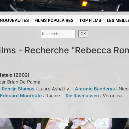
NOUVEAUTES
FILMS POPULAIRES
TOP FILMS
LES MEILL
Films - Recherche "Rebecca Ro
atale (2002)
par Brian De Palma
 Romijn Stamos
: Laure Ash/Lily
Antonio Banderas
: Nic
Edouard Montoute
: Racine
Rie Rasmussen
: Veronica