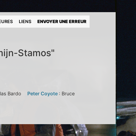
EURES
LIENS
ENVOYER UNE ERREUR
mijn-Stamos"
olas Bardo
Peter Coyote
: Bruce