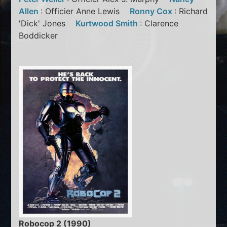
Allen
: Officier Anne Lewis
Ronny Cox
: Richard
'Dick' Jones
Kurtwood Smith
: Clarence
Boddicker
Robocop 2 (1990)