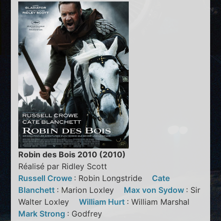
Robin des Bois 2010 (2010)
Réalisé par Ridley Scott
Russell Crowe
: Robin Longstride
Cate
Blanchett
: Marion Loxley
Max von Sydow
: Sir
Walter Loxley
William Hurt
: William Marshal
Mark Strong
: Godfrey