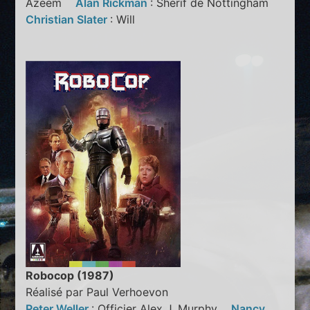
Azeem
Alan Rickman
: Sherif de Nottingham
Christian Slater
: Will
Robocop (1987)
Réalisé par Paul Verhoevon
Peter Weller
: Officier Alex J. Murphy
Nancy