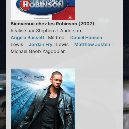
Bienvenue chez les Robinson (2007)
Réalisé par Stephen J. Anderson
Angela Bassett
: Mildred
Daniel Hansen
:
Lewis
Jordan Fry
: Lewis
Matthew Josten
:
Michael Goob Yagoobian