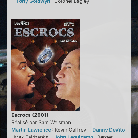
Tony Goldwyn
: Colonel Bagley
Escrocs (2001)
Réalisé par Sam Weisman
Martin Lawrence
: Kevin Caffrey
Danny DeVito
: Max Fairbanks
John Leguizamo
: Berger