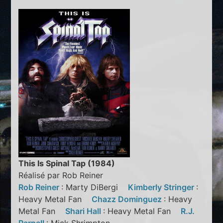
This Is Spinal Tap (1984)
Réalisé par Rob Reiner
Rob Reiner
: Marty DiBergi
Kimberly Stringer
:
Heavy Metal Fan
Chazz Dominguez
: Heavy
Metal Fan
Shari Hall
: Heavy Metal Fan
R.J.