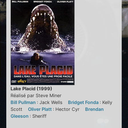
Lake Placid (1999)
Réalisé par Steve Miner
Bill Pullman
: Jack Wells
Bridget Fonda
: Kelly
Scott
Oliver Platt
: Hector Cyr
Brendan
Gleeson
: Sheriff