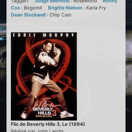
Taggart
Judge Reinhold
: Rosewood
Ronny
Cox
: Bogomil
Brigitte Nielsen
: Karla Fry
Dean Stockwell
: Chip Cain
Flic de Beverly Hills 3, Le (1994)
Réalisé par John Landis