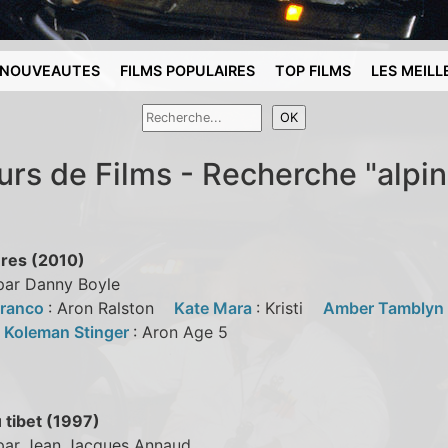
NOUVEAUTES
FILMS POPULAIRES
TOP FILMS
LES MEILL
urs de Films - Recherche "alpin
res (2010)
 par Danny Boyle
Franco
: Aron Ralston
Kate Mara
: Kristi
Amber Tamblyn
d
Koleman Stinger
: Aron Age 5
 tibet (1997)
 par Jean Jacques Annaud