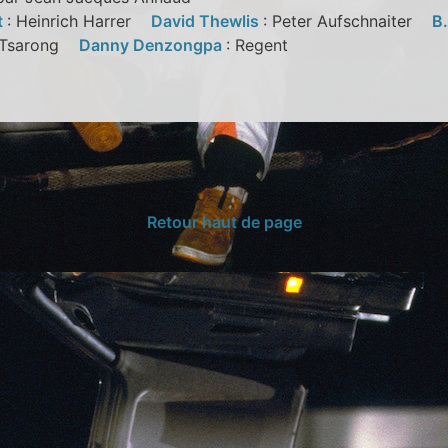
t
: Heinrich Harrer
David Thewlis
: Peter Aufschnaiter
B
o Tsarong
Danny Denzongpa
: Regent
Retour haut de page