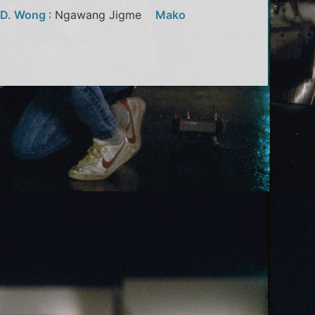
.D. Wong
: Ngawang Jigme
Mako