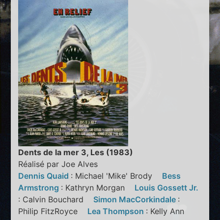
Dents de la mer 3, Les (1983)
Réalisé par Joe Alves
Dennis Quaid
: Michael 'Mike' Brody
Bess
Armstrong
: Kathryn Morgan
Louis Gossett Jr.
: Calvin Bouchard
Simon MacCorkindale
:
Philip FitzRoyce
Lea Thompson
: Kelly Ann