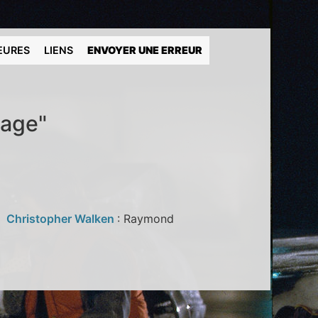
EURES
LIENS
ENVOYER UNE ERREUR
gage"
e
Christopher Walken
: Raymond