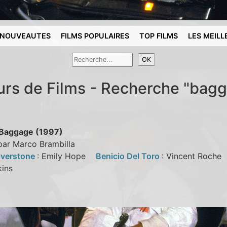
NOUVEAUTES
FILMS POPULAIRES
TOP FILMS
LES MEILL
urs de Films - Recherche "bag
Baggage (1997)
par Marco Brambilla
ilverstone
: Emily Hope
Benicio Del Toro
: Vincent Roch
rkins