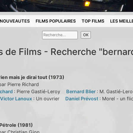
NOUVEAUTES
FILMS POPULAIRES
TOP FILMS
LES MEILL
s de Films - Recherche "bernard
rien mais je dirai tout (1973)
par Pierre Richard
ichard
: Pierre Gastié-Leroy
Bernard Blier
: M. Gastié-L
Victor Lanoux
: Un ouvrier
Daniel Prévost
: Morel - un f
Pétrole (1981)
par Christian Gion