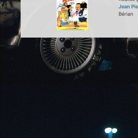
Jean Pie
Béria