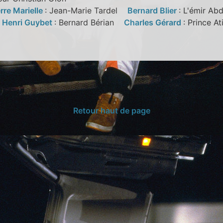
rre Marielle
: Jean-Marie Tardel
Bernard Blier
: L'émir A
n
Henri Guybet
: Bernard Bérian
Charles Gérard
: Prince 
Retour haut de page