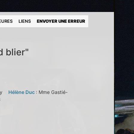
EURES
LIENS
ENVOYER UNE ERREUR
 blier"
eroy
Hélène Duc
: Mme Gastié-
lic