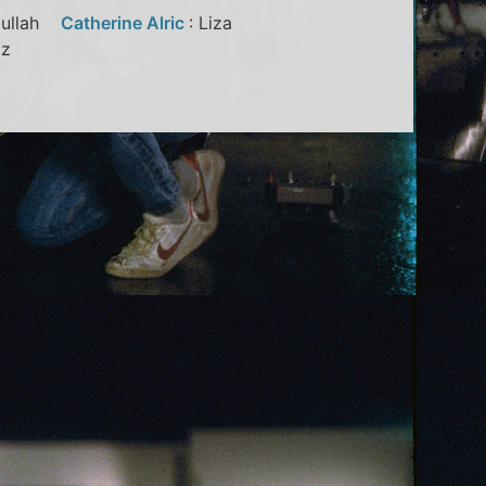
bdullah
Catherine Alric
: Liza
Atiz