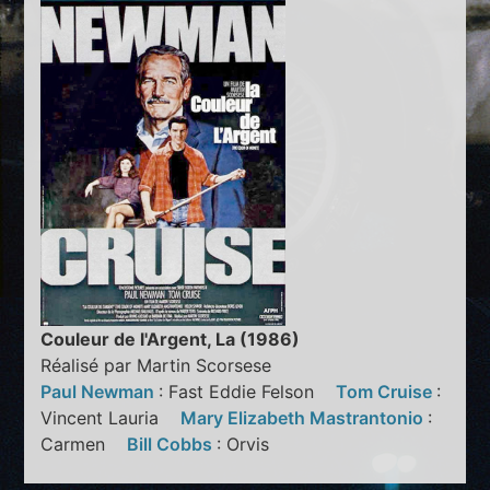
Couleur de l'Argent, La (1986)
Réalisé par Martin Scorsese
Paul Newman
: Fast Eddie Felson
Tom Cruise
:
Vincent Lauria
Mary Elizabeth Mastrantonio
:
Carmen
Bill Cobbs
: Orvis