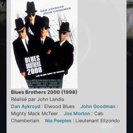
Blues Brothers 2000 (1998)
Réalisé par John Landis
Dan Aykroyd
: Elwood Blues
John Goodman
:
Mighty Mack McTeer
Joe Morton
: Cab
Chamberlain
Nia Peeples
: Lieutenant Elizondo