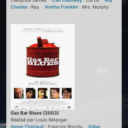
Cleophus James
Cab Calloway
: Curtis
Ray
Charles
: Ray
Aretha Franklin
: Mrs. Murphy
Gaz Bar Blues (2003)
Réalisé par Louis Bélanger
Serge Thériault
: François Brochu
Gilles