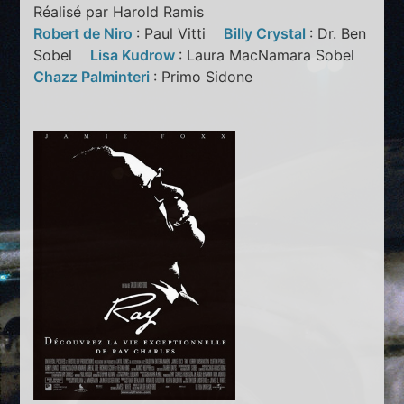
Réalisé par Harold Ramis
Robert de Niro
: Paul Vitti
Billy Crystal
: Dr. Ben
Sobel
Lisa Kudrow
: Laura MacNamara Sobel
Chazz Palminteri
: Primo Sidone