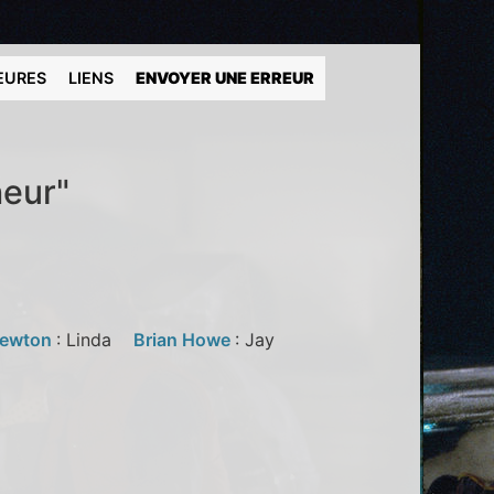
EURES
LIENS
ENVOYER UNE ERREUR
heur"
Newton
: Linda
Brian Howe
: Jay