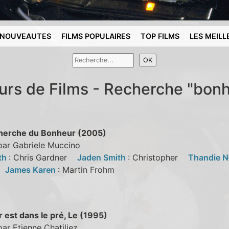
NOUVEAUTES
FILMS POPULAIRES
TOP FILMS
LES MEILL
urs de Films - Recherche "bon
cherche du Bonheur (2005)
par Gabriele Muccino
ith
: Chris Gardner
Jaden Smith
: Christopher
Thandie 
e
James Karen
: Martin Frohm
 est dans le pré, Le (1995)
par Etienne Chatiliez