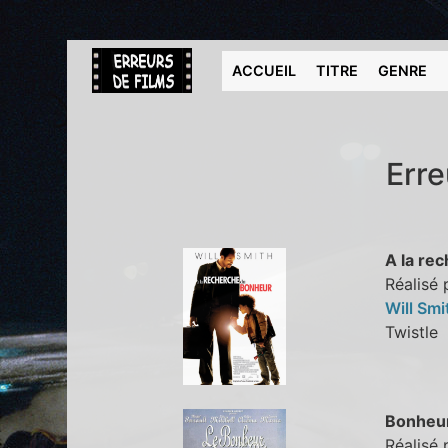
ACCUEIL
TITRE
GENRE
Erre
A la re
Réalisé 
Will Sm
Twistl
Bonheur
Réalisé 