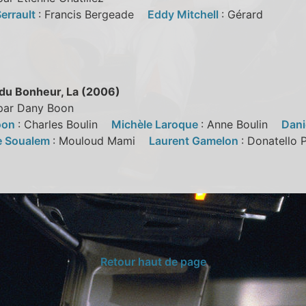
Serrault
: Francis Bergeade
Eddy Mitchell
: Gérard
du Bonheur, La (2006)
 par Dany Boon
oon
: Charles Boulin
Michèle Laroque
: Anne Boulin
Dani
e Soualem
: Mouloud Mami
Laurent Gamelon
: Donatello 
l
Retour haut de page