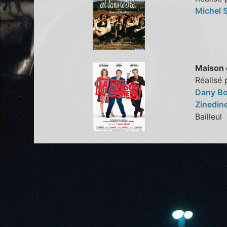
Michel 
Maison 
Réalisé
Dany B
Zinedin
Bailleu