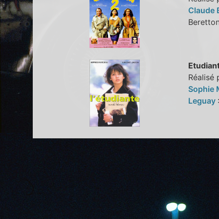
Claude 
Beret
Etudiant
Réalisé 
Sophie
Leguay