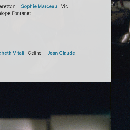
 Beretton
Sophie Marceau
: Vic
nélope Fontanet
abeth Vitali
: Celine
Jean Claude