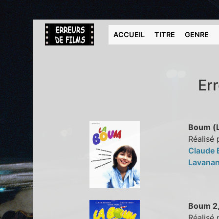
ACCUEIL
TITRE
GENRE
Er
Boum (L
Réalisé 
Claude 
Lavana
Boum 2,
Réalisé 