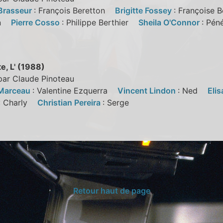
Brasseur
: François Beretton
Brigitte Fossey
: Françoise
ton
Pierre Cosso
: Philippe Berthier
Sheila O'Connor
: Pé
e, L' (1988)
par Claude Pinoteau
 Marceau
: Valentine Ezquerra
Vincent Lindon
: Ned
Elis
: Charly
Christian Pereira
: Serge
Retour haut de page