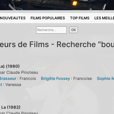
NOUVEAUTES
FILMS POPULAIRES
TOP FILMS
LES MEILL
reurs de Films - Recherche "bo
a) (1980)
par Claude Pinoteau
Brasseur
: Francois
Brigitte Fossey
: Francoise
Sophie 
nt
: Vanessa
 La (1982)
par Claude Pinoteau