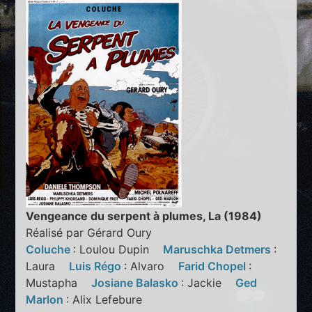
Vengeance du serpent à plumes, La (1984)
Réalisé par Gérard Oury
Coluche
: Loulou Dupin
Maruschka Detmers
:
Laura
Luis Régo
: Alvaro
Farid Chopel
:
Mustapha
Josiane Balasko
: Jackie
Ged
Marlon
: Alix Lefebure