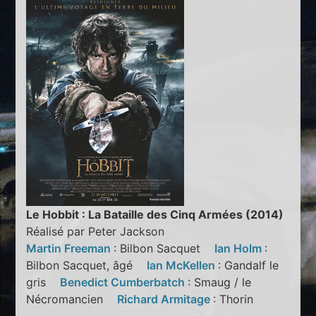
Le Hobbit : La Bataille des Cinq Armées (2014)
Réalisé par Peter Jackson
Martin Freeman
: Bilbon Sacquet
Ian Holm
:
Bilbon Sacquet, âgé
Ian McKellen
: Gandalf le
gris
Benedict Cumberbatch
: Smaug / le
Nécromancien
Richard Armitage
: Thorin