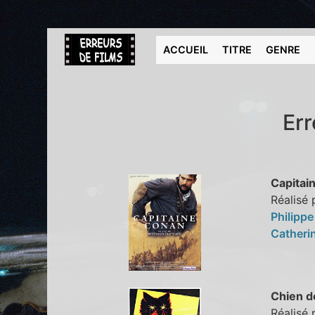
ACCUEIL
TITRE
GENRE
Err
Capitai
Réalisé 
Philipp
Catheri
Chien d
Réalisé 