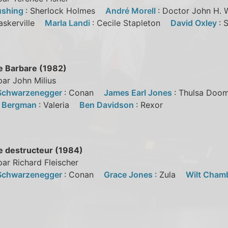
ushing
: Sherlock Holmes
André Morell
: Doctor John H
askerville
Marla Landi
: Cecile Stapleton
David Oxley
: 
e Barbare (1982)
par John Milius
Schwarzenegger
: Conan
James Earl Jones
: Thulsa D
l Bergman
: Valeria
Ben Davidson
: Rexor
e destructeur (1984)
par Richard Fleischer
Schwarzenegger
: Conan
Grace Jones
: Zula
Wilt Cham
r