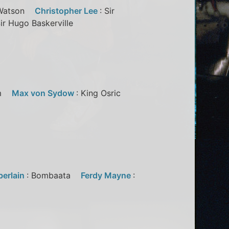
. Watson
Christopher Lee
: Sir
Sir Hugo Baskerville
oom
Max von Sydow
: King Osric
berlain
: Bombaata
Ferdy Mayne
: