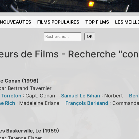
NOUVEAUTES
FILMS POPULAIRES
TOP FILMS
LES MEILL
eurs de Films - Recherche "co
ne Conan (1996)
par Bertrand Tavernier
e Torreton
: Capt. Conan
Samuel Le Bihan
: Norbert
Ber
ne Rich
: Madeleine Erlane
François Berléand
: Commanda
es Baskerville, Le (1959)
par Terence Fisher