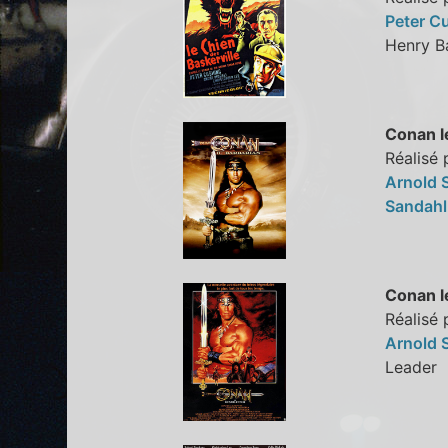
Peter C
Henry B
Conan l
Réalisé 
Arnold 
Sandah
Conan l
Réalisé 
Arnold 
Leade