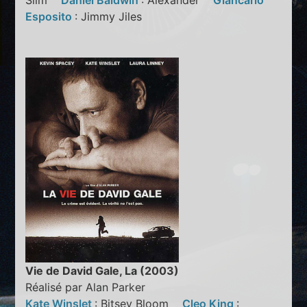
Slim
Daniel Baldwin
: Alexander
Giancarlo
Esposito
: Jimmy Jiles
Vie de David Gale, La (2003)
Réalisé par Alan Parker
Kate Winslet
: Bitsey Bloom
Cleo King
: