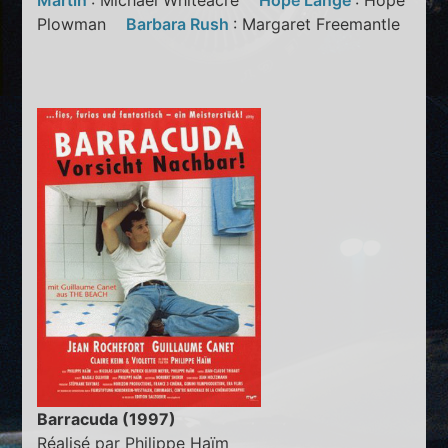
Martin
: Michael Whiteacre
Hope Lange
: Hope
Plowman
Barbara Rush
: Margaret Freemantle
Barracuda (1997)
Réalisé par Philippe Haïm