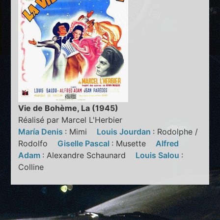
Vie de Bohème, La (1945)
Réalisé par Marcel L'Herbier
María Denis
: Mimi
Louis Jourdan
: Rodolphe /
Rodolfo
Giselle Pascal
: Musette
Alfred
Adam
: Alexandre Schaunard
Louis Salou
:
Colline