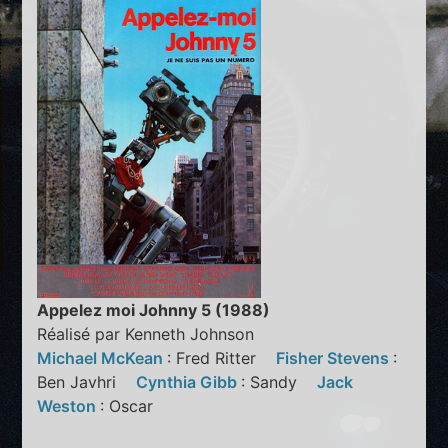
Appelez moi Johnny 5 (1988)
Réalisé par Kenneth Johnson
Michael McKean
: Fred Ritter
Fisher Stevens
:
Ben Javhri
Cynthia Gibb
: Sandy
Jack
Weston
: Oscar