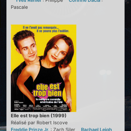
Yves Rénier
: Philippe
Corinne Dacla
:
Pascale
Elle est trop bien (1999)
Réalisé par Robert Iscove
Freddie Prinze Jr.
: Zach Siler
Rachael Leigh