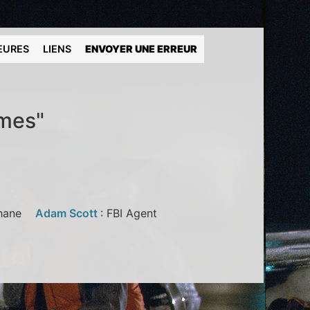
EURES
LIENS
ENVOYER UNE ERREUR
mmes"
Shane
Adam Scott
: FBI Agent