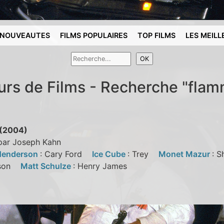
NOUVEAUTES
FILMS POPULAIRES
TOP FILMS
LES MEILL
urs de Films - Recherche "fla
 (2004)
 par Joseph Kahn
Henderson
: Cary Ford
Ice Cube
: Trey
Monet Mazur
: 
rson
Matt Schulze
: Henry James