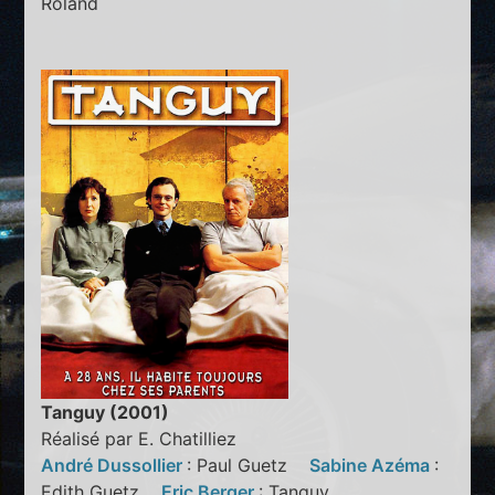
Roland
Tanguy (2001)
Réalisé par E. Chatilliez
André Dussollier
: Paul Guetz
Sabine Azéma
:
Edith Guetz
Eric Berger
: Tanguy