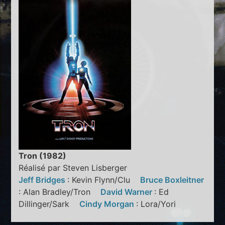
Tron (1982)
Réalisé par Steven Lisberger
Jeff Bridges
: Kevin Flynn/Clu
Bruce Boxleitner
: Alan Bradley/Tron
David Warner
: Ed
Dillinger/Sark
Cindy Morgan
: Lora/Yori