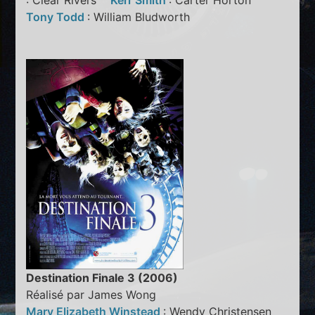
: Clear Rivers
Kerr Smith
: Carter Horton
Tony Todd
: William Bludworth
Destination Finale 3 (2006)
Réalisé par James Wong
Mary Elizabeth Winstead
: Wendy Christensen