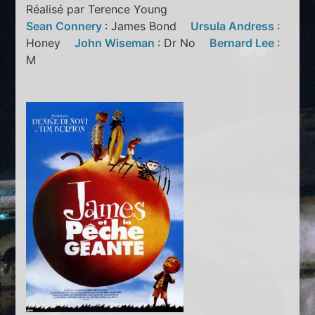
Réalisé par Terence Young
Sean Connery
: James Bond
Ursula Andress
:
Honey
John Wiseman
: Dr No
Bernard Lee
:
M