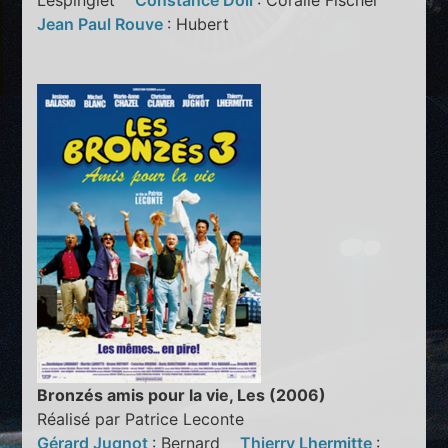
Lespinglet
Constance Doll
: Coralie Fischer
Jean Paul Rouve
: Hubert
Bronzés amis pour la vie, Les (2006)
Réalisé par Patrice Leconte
Gérard Jugnot
: Bernard
Thierry Lhermitte
: