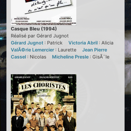
Casque Bleu (1994)
Réalisé par Gérard Jugnot
Gérard Jugnot
: Patrick
Victoria Abril
: Alicia
ValÃ©rie Lemercier
: Laurette
Jean Pierre
Cassel
: Nicolas
Micheline Presle
: GisÃ¨le