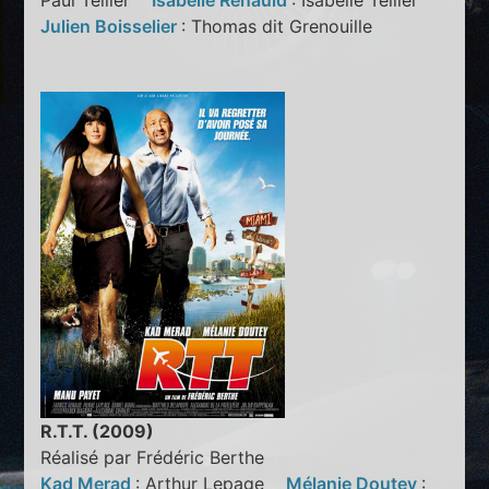
Paul Tellier
Isabelle Renauld
: Isabelle Tellier
Julien Boisselier
: Thomas dit Grenouille
R.T.T. (2009)
Réalisé par Frédéric Berthe
Kad Merad
: Arthur Lepage
Mélanie Doutey
: