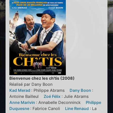
Bienvenue chez les ch'tis (2008)
Réalisé par Dany Boon
Kad Merad
: Philippe Abrams
Dany Boon
:
Antoine Bailleul
Zoé Félix
: Julie Abrams
Anne Marivin
: Annabelle Deconninck
Philippe
Duquesne
: Fabrice Canoli
Line Renaud
: La