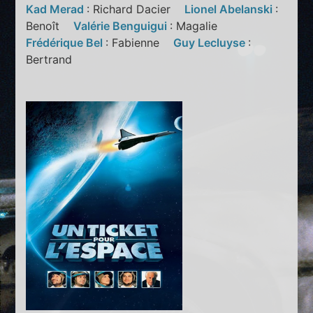
Kad Merad
: Richard Dacier
Lionel Abelanski
:
Benoît
Valérie Benguigui
: Magalie
Frédérique Bel
: Fabienne
Guy Lecluyse
:
Bertrand