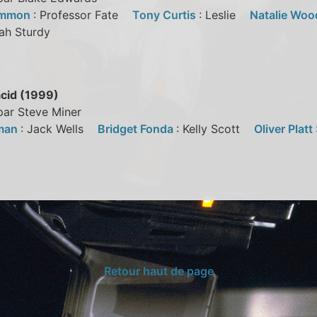
emmon
: Professor Fate
Tony Curtis
: Leslie
Natalie Wo
iah Sturdy
acid (1999)
par Steve Miner
lman
: Jack Wells
Bridget Fonda
: Kelly Scott
Oliver Platt
f
Retour haut de page