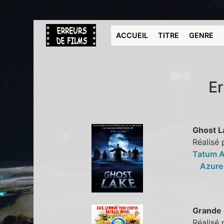
ACCUEIL
TITRE
GENRE
Er
Ghost L
Réalisé 
Tatum A
Azure
Grande 
Réalisé