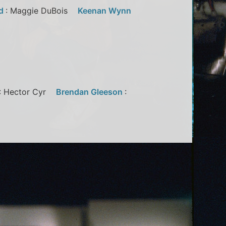
od
: Maggie DuBois
Keenan Wynn
: Hector Cyr
Brendan Gleeson
: