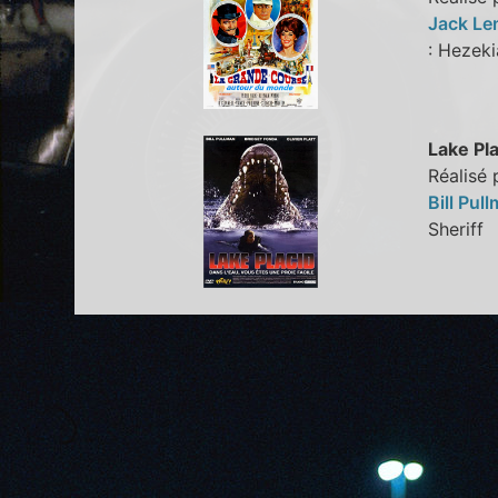
Jack L
: Hezek
Lake Pl
Réalisé 
Bill Pul
Sherif