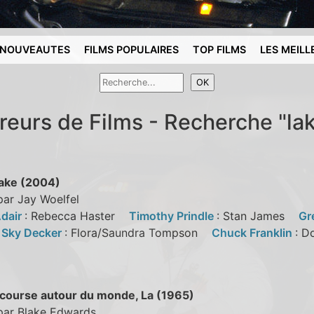
NOUVEAUTES
FILMS POPULAIRES
TOP FILMS
LES MEILL
reurs de Films - Recherche "la
ake (2004)
par Jay Woelfel
dair
: Rebecca Haster
Timothy Prindle
: Stan James
Gr
 Sky Decker
: Flora/Saundra Tompson
Chuck Franklin
: D
course autour du monde, La (1965)
 par Blake Edwards