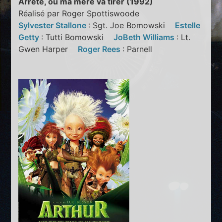
Arrête, ou ma mère va tirer (1992)
Réalisé par Roger Spottiswoode
Sylvester Stallone
: Sgt. Joe Bomowski
Estelle
Getty
: Tutti Bomowski
JoBeth Williams
: Lt.
Gwen Harper
Roger Rees
: Parnell