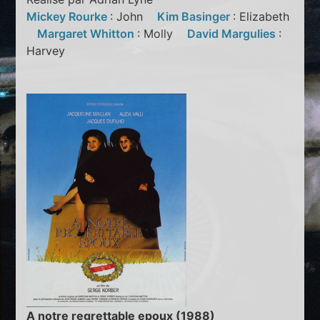
Mickey Rourke
: John
Kim Basinger
: Elizabeth
Margaret Whitton
: Molly
David Margulies
:
Harvey
A notre regrettable epoux (1988)