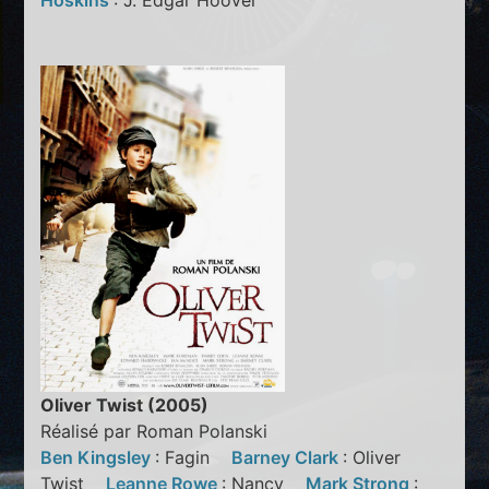
Hoskins
: J. Edgar Hoover
Oliver Twist (2005)
Réalisé par Roman Polanski
Ben Kingsley
: Fagin
Barney Clark
: Oliver
Twist
Leanne Rowe
: Nancy
Mark Strong
: