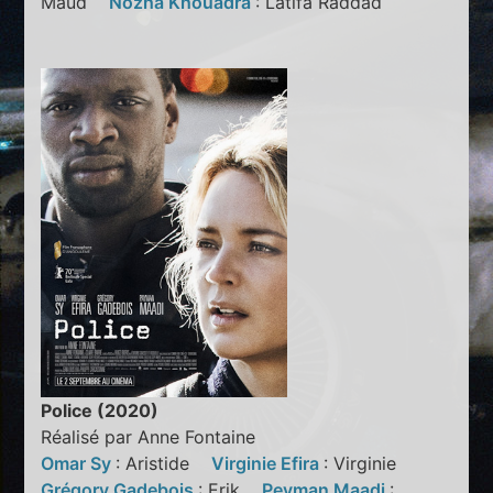
Maud
Nozha Khouadra
: Latifa Raddad
Police (2020)
Réalisé par Anne Fontaine
Omar Sy
: Aristide
Virginie Efira
: Virginie
Grégory Gadebois
: Erik
Peyman Maadi
: