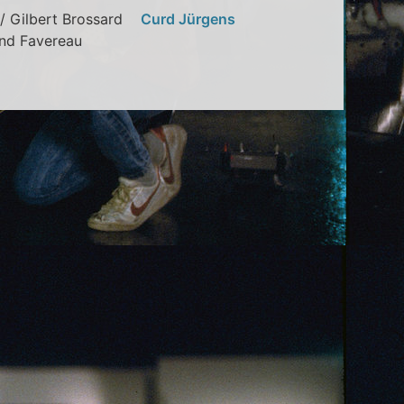
in / Gilbert Brossard
Curd Jürgens
and Favereau