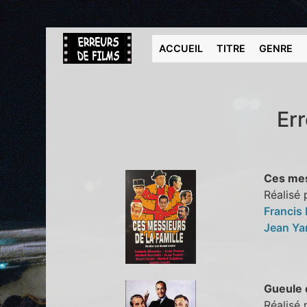
ACCUEIL
TITRE
GENRE
Err
Ces mes
Réalisé 
Francis
Jean Y
Gueule d
Réalisé 