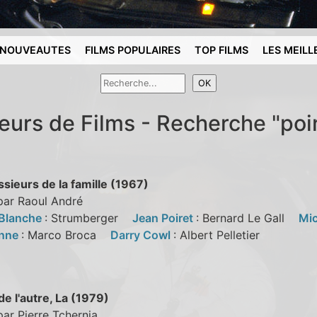
NOUVEAUTES
FILMS POPULAIRES
TOP FILMS
LES MEILL
eurs de Films - Recherche "poi
sieurs de la famille (1967)
par Raoul André
 Blanche
: Strumberger
Jean Poiret
: Bernard Le Gall
Mic
anne
: Marco Broca
Darry Cowl
: Albert Pelletier
e l'autre, La (1979)
par Pierre Tchernia