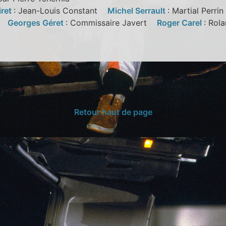
iret
: Jean-Louis Constant
Michel Serrault
: Martial Perr
id
Georges Géret
: Commissaire Javert
Roger Carel
: Rol
Retour haut de page