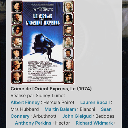
Crime de l'Orient Express, Le (1974)
Réalisé par Sidney Lumet
Albert Finney
: Hercule Poirot
Lauren Bacall
:
Mrs Hubbard
Martin Balsam
: Bianchi
Sean
Connery
: Arbuthnott
John Gielgud
: Beddoes
Anthony Perkins
: Hector
Richard Widmark
: