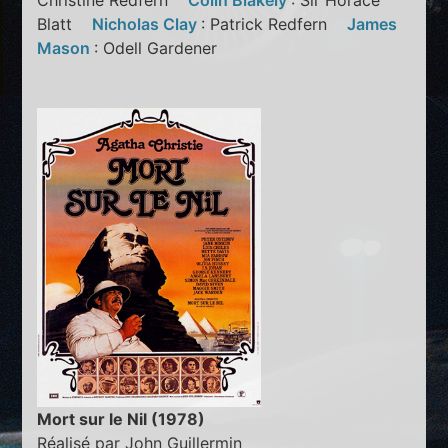
Christine Redfern
Colin Blakely
: Sir Horace
Blatt
Nicholas Clay
: Patrick Redfern
James
Mason
: Odell Gardener
Mort sur le Nil (1978)
Réalisé par John Guillermin