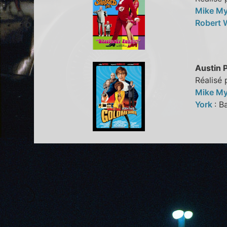
Mike M
Robert
Austin 
Réalisé
Mike M
York
: B