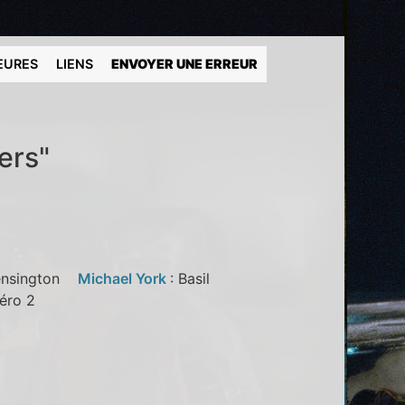
EURES
LIENS
ENVOYER UNE ERREUR
ers"
Kensington
Michael York
: Basil
méro 2