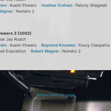
yers
: Austin Powers
Heather Graham
: Felicity Shagwel
 Wagner
: Numéro 2
Powers 3 (2002)
 par Jay Roach
yers
: Austin Powers
Beyoncé Knowles
: Foxxy Cleopat
asil Exposition
Robert Wagner
: Numéro 2
Retour haut de page