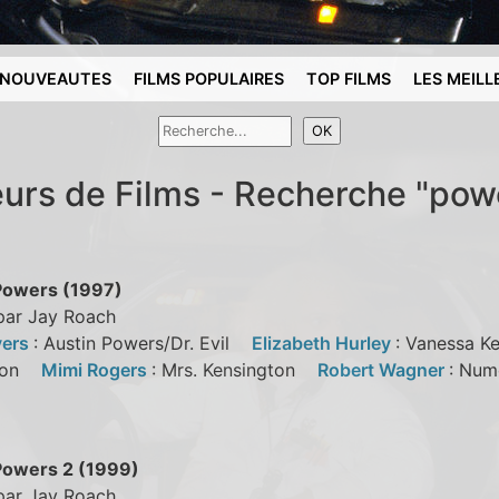
NOUVEAUTES
FILMS POPULAIRES
TOP FILMS
LES MEILL
eurs de Films - Recherche "pow
Powers (1997)
 par Jay Roach
yers
: Austin Powers/Dr. Evil
Elizabeth Hurley
: Vanessa 
tion
Mimi Rogers
: Mrs. Kensington
Robert Wagner
: Nu
Powers 2 (1999)
 par Jay Roach