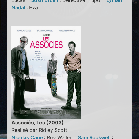
Lucas
Josh Brolin
: Detective Trupo
Lymari
Nadal
: Eva
Associés, Les (2003)
Réalisé par Ridley Scott
Nicolas Cage
: Roy Waller
Sam Rockwell
: