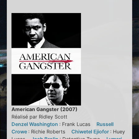
American Gangster (2007)
Réalisé par Ridley Scott
Denzel Washington
: Frank Lucas
Russell
Crowe
: Richie Roberts
Chiwetel Ejiofor
: Huey