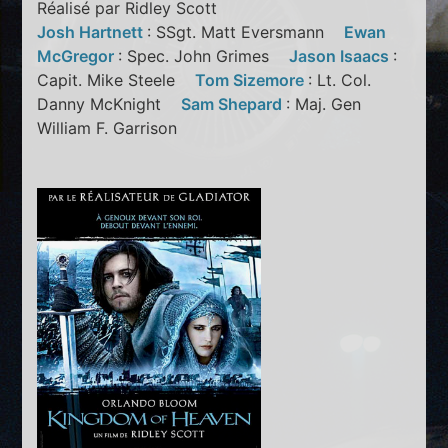
Réalisé par Ridley Scott
Josh Hartnett
: SSgt. Matt Eversmann
Ewan
McGregor
: Spec. John Grimes
Jason Isaacs
:
Capit. Mike Steele
Tom Sizemore
: Lt. Col.
Danny McKnight
Sam Shepard
: Maj. Gen
William F. Garrison