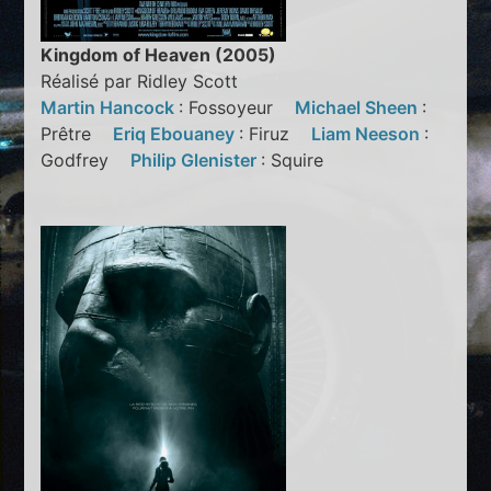
Kingdom of Heaven (2005)
Réalisé par Ridley Scott
Martin Hancock
: Fossoyeur
Michael Sheen
:
Prêtre
Eriq Ebouaney
: Firuz
Liam Neeson
:
Godfrey
Philip Glenister
: Squire