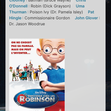
Clooney
: Batman (Bruce Wayne)
Chris
O'Donnell
: Robin (Dick Grayson)
Uma
Thurman
: Poison Ivy (Dr. Pamela Isley)
Pat
Hingle
: Commissionaire Gordon
John Glover
:
Dr. Jason Woodrue