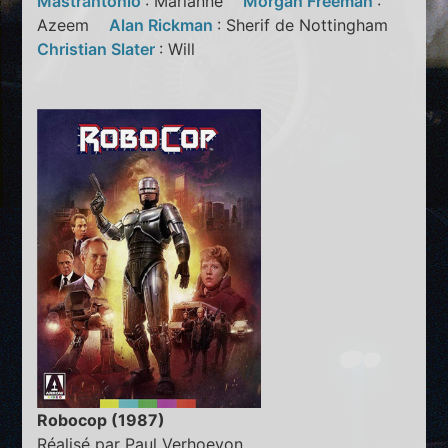
Mastrantonio
: Marianne
Morgan Freeman
:
Azeem
Alan Rickman
: Sherif de Nottingham
Christian Slater
: Will
Robocop (1987)
Réalisé par Paul Verhoevon