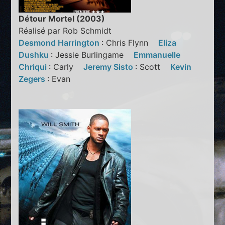
Détour Mortel (2003)
Réalisé par Rob Schmidt
Desmond Harrington
: Chris Flynn
Eliza
Dushku
: Jessie Burlingame
Emmanuelle
Chriqui
: Carly
Jeremy Sisto
: Scott
Kevin
Zegers
: Evan