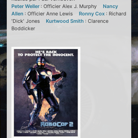
Peter Weller
: Officier Alex J. Murphy
Nancy
Allen
: Officier Anne Lewis
Ronny Cox
: Richard
'Dick' Jones
Kurtwood Smith
: Clarence
Boddicker