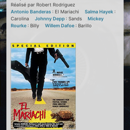
Réalisé par Robert Rodriguez
Antonio Banderas
: El Mariachi
Salma Hayek
:
Carolina
Johnny Depp
: Sands
Mickey
Rourke
: Billy
Willem Dafoe
: Barillo