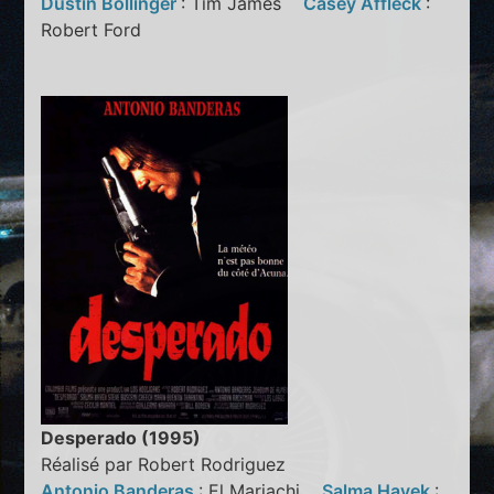
Dustin Bollinger
: Tim James
Casey Affleck
:
Robert Ford
Desperado (1995)
Réalisé par Robert Rodriguez
Antonio Banderas
: El Mariachi
Salma Hayek
: