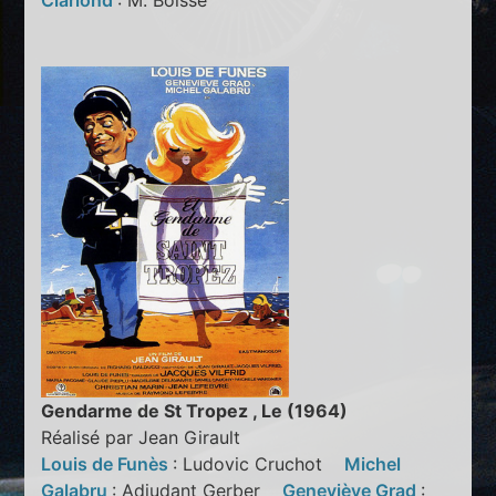
Clariond
: M. Boisse
Gendarme de St Tropez , Le (1964)
Réalisé par Jean Girault
Louis de Funès
: Ludovic Cruchot
Michel
Galabru
: Adjudant Gerber
Geneviève Grad
: