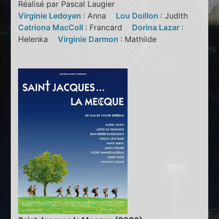
Réalisé par Pascal Laugier
Virginie Ledoyen
: Anna
Lou Doillon
: Judith
Catriona MacColl
: Francard
Dorina Lazar
:
Helenka
Virginie Darmon
: Mathilde