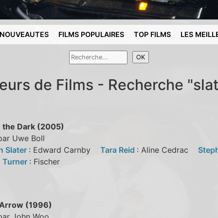
NOUVEAUTES
FILMS POPULAIRES
TOP FILMS
LES MEILL
reurs de Films - Recherche "slat
n the Dark (2005)
par Uwe Boll
n Slater
: Edward Carnby
Tara Reid
: Aline Cedrac
Step
. Turner
: Fischer
Arrow (1996)
 par John Woo