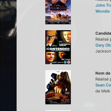
John Tr
Wondie 
Candida
Réalisé 
Gary O
Jackso
Nom de 
Réalisé
Sean C
de Me