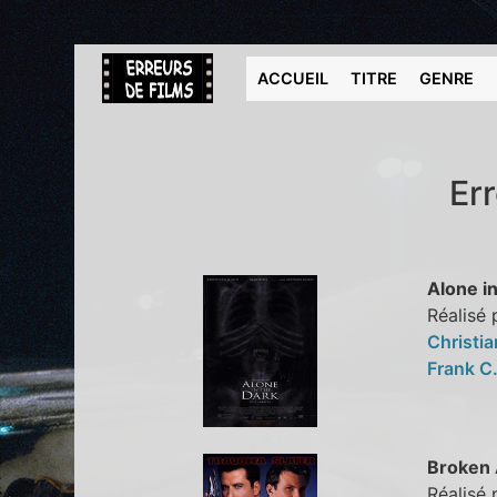
ACCUEIL
TITRE
GENRE
Er
Alone i
Réalisé 
Christia
Frank C
Broken 
Réalisé