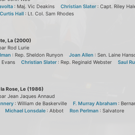
avolta
: Maj. Vic Deakins
Christian Slater
: Capt. Riley H
Curtis Hall
: Lt. Col. Sam Rhodes
te, La (2000)
par Rod Lurie
ldman
: Rep. Sheldon Runyon
Joan Allen
: Sen. Laine Ha
n Evans
Christian Slater
: Rep. Reginald Webster
Saul R
la Rose, Le (1986)
 par Jean Jaques Annaud
onnery
: William de Baskerville
F. Murray Abraham
: Bern
lk
Michael Lonsdale
: Abbot
Ron Perlman
: Salvatore