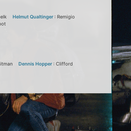
 Melk
Helmut Qualtinger
: Remigio
bbot
Whitman
Dennis Hopper
: Clifford