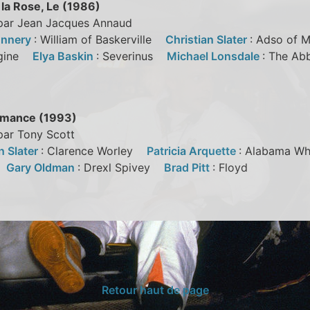
la Rose, Le (1986)
 par Jean Jacques Annaud
onnery
: William of Baskerville
Christian Slater
: Adso of
agine
Elya Baskin
: Severinus
Michael Lonsdale
: The A
omance (1993)
par Tony Scott
n Slater
: Clarence Worley
Patricia Arquette
: Alabama 
y
Gary Oldman
: Drexl Spivey
Brad Pitt
: Floyd
Retour haut de page