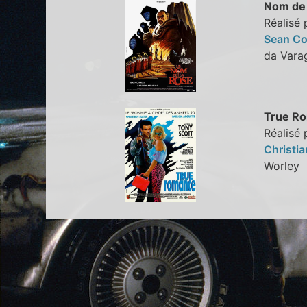
Nom de 
Réalisé
Sean C
da Var
True R
Réalisé 
Christia
Worle