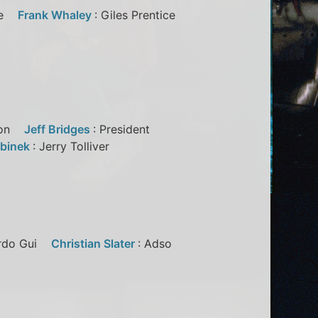
ale
Frank Whaley
: Giles Prentice
nson
Jeff Bridges
: President
ubinek
: Jerry Tolliver
ardo Gui
Christian Slater
: Adso