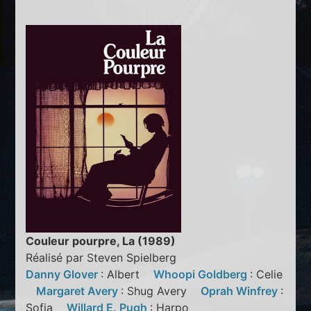
Couleur pourpre, La (1989)
Réalisé par Steven Spielberg
Danny Glover
: Albert
Whoopi Goldberg
: Celie
Margaret Avery
: Shug Avery
Oprah Winfrey
:
Sofia
Willard E. Pugh
: Harpo