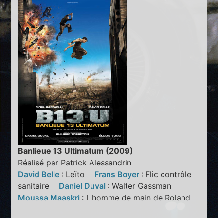
Banlieue 13 Ultimatum (2009)
Réalisé par Patrick Alessandrin
David Belle
: Leïto
Frans Boyer
: Flic contrôle
sanitaire
Daniel Duval
: Walter Gassman
Moussa Maaskri
: L'homme de main de Roland