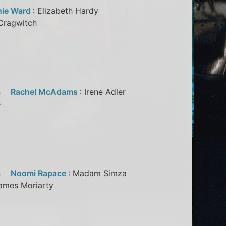
hie Ward
: Elizabeth Hardy
 Cragwitch
son
Rachel McAdams
: Irene Adler
de
son
Noomi Rapace
: Madam Simza
 James Moriarty