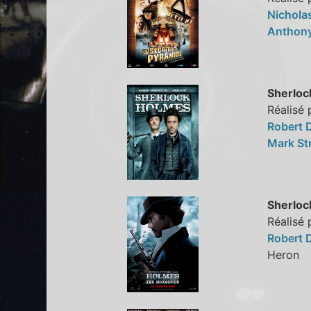
Nichola
Anthony
Sherloc
Réalisé 
Robert 
Mark St
Sherloc
Réalisé 
Robert 
Hero