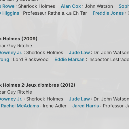
s Rowe
: Sherlock Holmes
Alan Cox
: John Watson
Sop
 Higgins
: Professeur Rathe a.k.a Eh Tar
Freddie Jones
:
k Holmes (2009)
par Guy Ritchie
Downey Jr.
: Sherlock Holmes
Jude Law
: Dr. John Wat
rong
: Lord Blackwood
Eddie Marsan
: Inspector Lestra
k Holmes 2:Jeux d'ombres (2012)
par Guy Ritchie
Downey Jr.
: Sherlock Holmes
Jude Law
: Dr. John Wat
n
Rachel McAdams
: Irene Adler
Jared Harris
: Professor