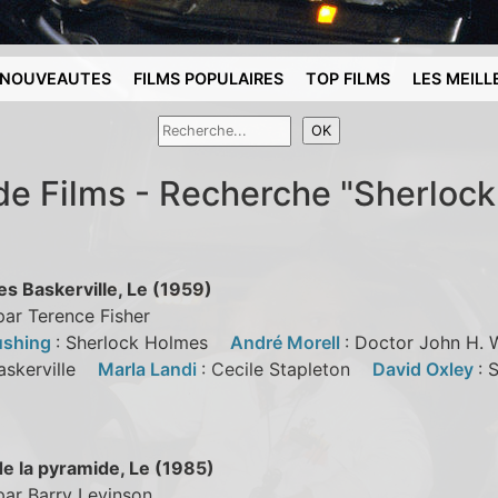
NOUVEAUTES
FILMS POPULAIRES
TOP FILMS
LES MEILL
de Films - Recherche "Sherloc
es Baskerville, Le (1959)
par Terence Fisher
ushing
: Sherlock Holmes
André Morell
: Doctor John H
askerville
Marla Landi
: Cecile Stapleton
David Oxley
: 
de la pyramide, Le (1985)
par Barry Levinson