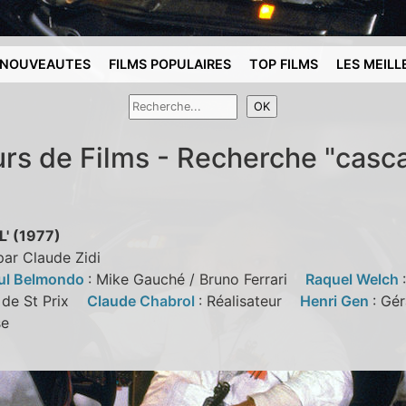
NOUVEAUTES
FILMS POPULAIRES
TOP FILMS
LES MEILL
urs de Films - Recherche "casc
L' (1977)
par Claude Zidi
ul Belmondo
: Mike Gauché / Bruno Ferrari
Raquel Welch
 de St Prix
Claude Chabrol
: Réalisateur
Henri Gen
: Gé
use