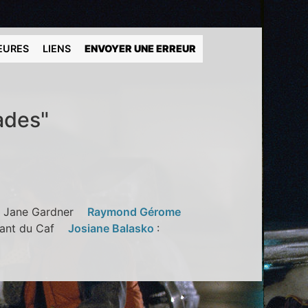
EURES
LIENS
ENVOYER UNE ERREUR
ades"
: Jane Gardner
Raymond Gérome
rant du Caf
Josiane Balasko
: