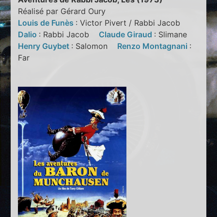
Réalisé par Gérard Oury
Louis de Funès
: Victor Pivert / Rabbi Jacob
Dalio
: Rabbi Jacob
Claude Giraud
: Slimane
Henry Guybet
: Salomon
Renzo Montagnani
:
Far