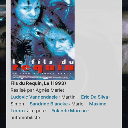
Fils du Requin, Le (1993)
Réalisé par Agnès Merlet
Ludovic Vandendaele
: Martin
Eric Da Silva
:
Simon
Sandrine Blancke
: Marie
Maxime
Leroux
: Le père
Yolande Moreau
:
automobiliste