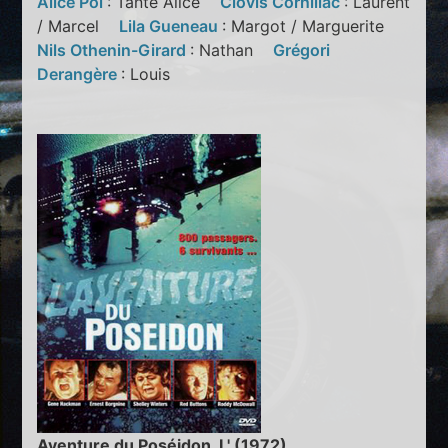
Alice Pol
: Tante Alice
Clovis Cornillac
: Laurent
/ Marcel
Lila Gueneau
: Margot / Marguerite
Nils Othenin-Girard
: Nathan
Grégori
Derangère
: Louis
Aventure du Poséidon, L' (1972)