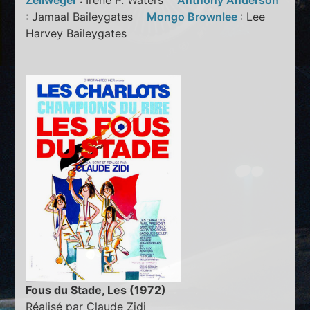
Zellweger
: Irene P. Waters
Anthony Anderson
: Jamaal Baileygates
Mongo Brownlee
: Lee
Harvey Baileygates
Fous du Stade, Les (1972)
Réalisé par Claude Zidi