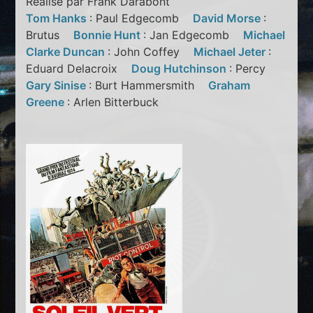
Réalisé par Frank Darabont
Tom Hanks
: Paul Edgecomb
David Morse
:
Brutus
Bonnie Hunt
: Jan Edgecomb
Michael
Clarke Duncan
: John Coffey
Michael Jeter
:
Eduard Delacroix
Doug Hutchinson
: Percy
Gary Sinise
: Burt Hammersmith
Graham
Greene
: Arlen Bitterbuck