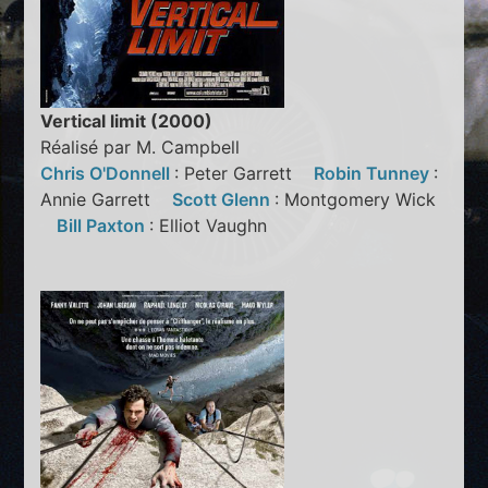
Vertical limit (2000)
Réalisé par M. Campbell
Chris O'Donnell
: Peter Garrett
Robin Tunney
:
Annie Garrett
Scott Glenn
: Montgomery Wick
Bill Paxton
: Elliot Vaughn