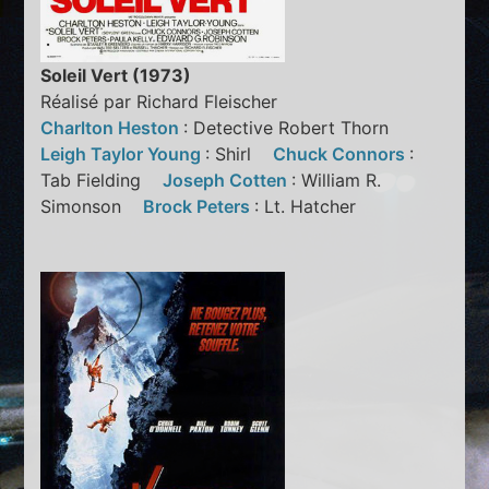
Soleil Vert (1973)
Réalisé par Richard Fleischer
Charlton Heston
: Detective Robert Thorn
Leigh Taylor Young
: Shirl
Chuck Connors
:
Tab Fielding
Joseph Cotten
: William R.
Simonson
Brock Peters
: Lt. Hatcher