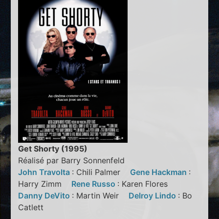
Get Shorty (1995)
Réalisé par Barry Sonnenfeld
John Travolta
: Chili Palmer
Gene Hackman
:
Harry Zimm
Rene Russo
: Karen Flores
Danny DeVito
: Martin Weir
Delroy Lindo
: Bo
Catlett