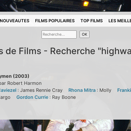
NOUVEAUTES
FILMS POPULAIRES
TOP FILMS
LES MEILL
s de Films - Recherche "high
ymen (2003)
 par Robert Harmon
aviezel
: James Rennie Cray
Rhona Mitra
: Molly
Frank
 Fargo
Gordon Currie
: Ray Boone