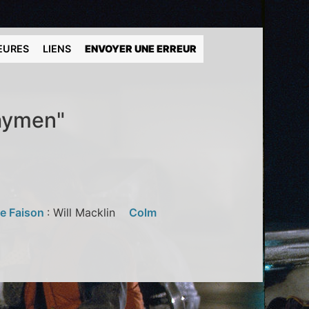
EURES
LIENS
ENVOYER UNE ERREUR
waymen"
ie Faison
: Will Macklin
Colm